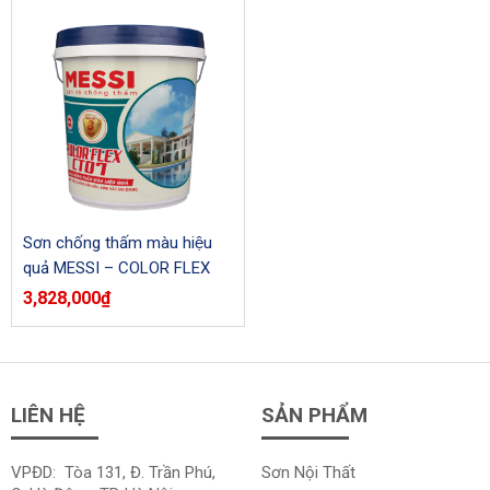
Sơn chống thấm màu hiệu
quả MESSI – COLOR FLEX
MS6.77 (Thùng)
3,828,000
₫
LIÊN HỆ
SẢN PHẨM
VPĐD: Tòa 131, Đ. Trần Phú,
Sơn Nội Thất