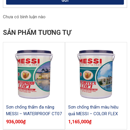
GỬI
Chưa có bình luận nào
SẢN PHẨM TƯƠNG TỰ
Sơn chống thấm đa năng
Sơn chống thấm màu hiệu
MESSI – WATERPROOF CT07
quả MESSI – COLOR FLEX
MS6.7 (Lon)
MS6.77 (Lon)
936,000
₫
1,165,000
₫