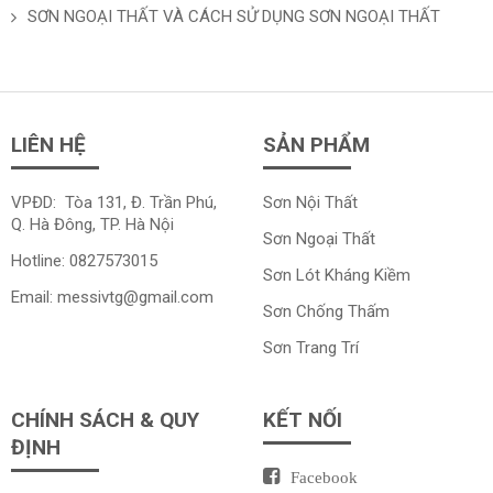
SƠN NGOẠI THẤT VÀ CÁCH SỬ DỤNG SƠN NGOẠI THẤT
LIÊN HỆ
SẢN PHẨM
VPĐD: Tòa 131, Đ. Trần Phú,
Sơn Nội Thất
Q. Hà Đông, TP. Hà Nội
Sơn Ngoại Thất
Hotline:
0827573015
Sơn Lót Kháng Kiềm
Email:
messivtg@gmail.com
Sơn Chống Thấm
Sơn Trang Trí
CHÍNH SÁCH & QUY
KẾT NỐI
ĐỊNH
Facebook