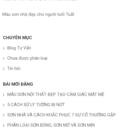
Màu sơn nhà đẹp cho người tuổi Tuất
CHUYÊN MỤC
Blog Tư Vấn
Chưa được phân loại
Tin tức
BÀI MỚI ĐĂNG
MÀU SƠN NỘI THẤT ĐẸP TẠO CẢM GIÁC MÁT MẺ
5 CÁCH XỬ LÝ TƯỜNG BỊ NỨT
SƠN NHÀ VÀ CÁCH KHẮC PHỤC 7 SỰ CỐ THƯỜNG GẶP
PHÂN LOẠI SƠN BÓNG, SƠN MỜ VÀ SƠN MỊN