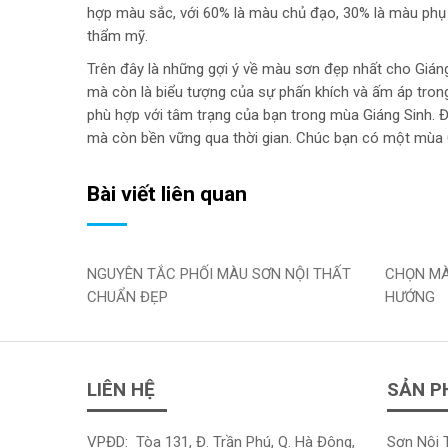
hợp màu sắc, với 60% là màu chủ đạo, 30% là màu phụ 
thẩm mỹ.
Trên đây là những gợi ý về màu sơn đẹp nhất cho Giáng
mà còn là biểu tượng của sự phấn khích và ấm áp trong
phù hợp với tâm trạng của bạn trong mùa Giáng Sinh. Đ
mà còn bền vững qua thời gian. Chúc bạn có một mùa Gi
Bài viết liên quan
NGUYÊN TẮC PHỐI MÀU SƠN NỘI THẤT
CHỌN MÀ
CHUẨN ĐẸP
HƯỚNG
LIÊN HỆ
SẢN P
VPĐD: Tòa 131, Đ. Trần Phú, Q. Hà Đông,
Sơn Nội 