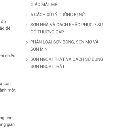
GIÁC MÁT MẺ
5 CÁCH XỬ LÝ TƯỜNG BỊ NỨT
u đỏ
SƠN NHÀ VÀ CÁCH KHẮC PHỤC 7 SỰ
sắc để
CỐ THƯỜNG GẶP
.
PHÂN LOẠI SƠN BÓNG, SƠN MỜ VÀ
SƠN MỊN
ới nhiều
SƠN NGOẠI THẤT VÀ CÁCH SỬ DỤNG
SƠN NGOẠI THẤT
mà còn
thành một
ưng cho
ông gian