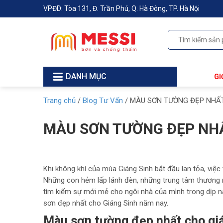
VPĐD: Tòa 131, Đ. Trần Phú, Q. Hà Đông, TP. Hà Nội
DANH MỤC
GI
Trang chủ
/
Blog Tư Vấn
/
MÀU SƠN TƯỜNG ĐẸP NHẤT
MÀU SƠN TƯỜNG ĐẸP NHẤ
Khi không khí của mùa Giáng Sinh bắt đầu lan tỏa, việc 
Những con hẻm lấp lánh đèn, những trung tâm thương m
tìm kiếm sự mới mẻ cho ngôi nhà của mình trong dịp nà
sơn đẹp nhất cho Giáng Sinh năm nay.
Màu sơn tường đẹp nhất cho gi