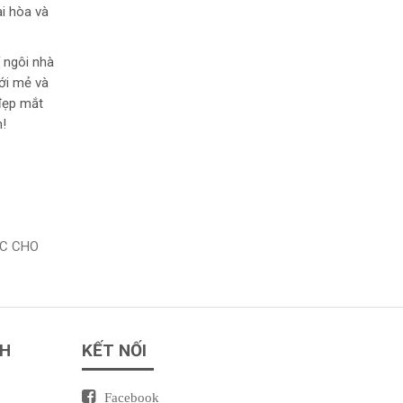
i hòa và
 ngôi nhà
ới mẻ và
 đẹp mắt
n!
ỘC CHO
NH
KẾT NỐI
Facebook