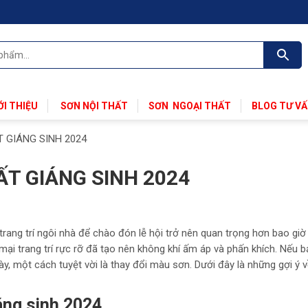
ỚI THIỆU
SƠN NỘI THẤT
SƠN NGOẠI THẤT
BLOG TƯ V
 GIÁNG SINH 2024
T GIÁNG SINH 2024
trang trí ngôi nhà để chào đón lễ hội trở nên quan trọng hơn bao giờ 
ại trang trí rực rỡ đã tạo nên không khí ấm áp và phấn khích. Nếu 
y, một cách tuyệt vời là thay đổi màu sơn. Dưới đây là những gợi ý 
áng sinh 2024