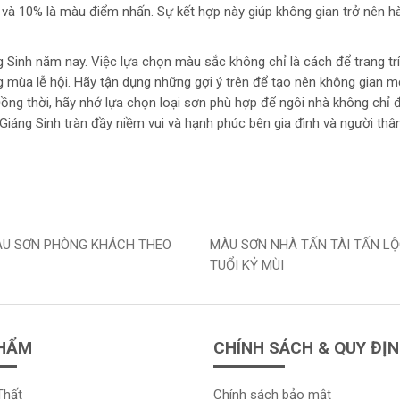
và 10% là màu điểm nhấn. Sự kết hợp này giúp không gian trở nên hà
 Sinh năm nay. Việc lựa chọn màu sắc không chỉ là cách để trang trí
 mùa lễ hội. Hãy tận dụng những gợi ý trên để tạo nên không gian m
ồng thời, hãy nhớ lựa chọn loại sơn phù hợp để ngôi nhà không chỉ
áng Sinh tràn đầy niềm vui và hạnh phúc bên gia đình và người thâ
U SƠN PHÒNG KHÁCH THEO
MÀU SƠN NHÀ TẤN TÀI TẤN L
TUỔI KỶ MÙI
HẨM
CHÍNH SÁCH & QUY ĐỊ
Thất
Chính sách bảo mật