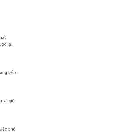
hất
ợc lại,
ng kể, vì
u và giữ
việc phối