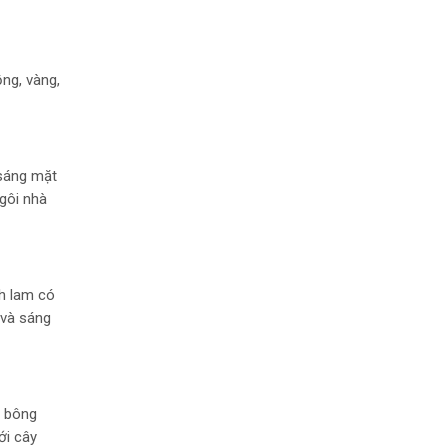
ng, vàng,
 sáng mặt
ngôi nhà
nh lam có
 và sáng
g bông
ới cây