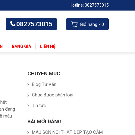
Hotline: 0827573015
0827573015
Giỏ hàng -
0
ẤN
BẢNG GIÁ
LIÊN HỆ
CHUYÊN MỤC
Blog Tư Vấn
Chưa được phân loại
hết.
Tin tức
bạn đang
về màu
BÀI MỚI ĐĂNG
MÀU SƠN NỘI THẤT ĐẸP TẠO CẢM