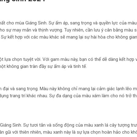
hất cho mùa Giáng Sinh. Sự ấm áp, sang trọng và quyền lực của mà
ho sự may mắn và thịnh vượng. Tuy nhiên, cần lưu ý cân bằng màu 
. Sự kết hợp với các màu khác sẽ mang lại sự hài hòa cho không gian
lựa chọn tuyệt vời. Với gam màu này, bạn có thể dễ dàng kết hợp v
 một không gian tràn đầy sự ấm áp và tinh tế.
 đại và sang trọng. Màu này không chỉ mang lại cảm giác lạnh lẽo 
t dụng trang trí khác nhau. Sự đa dạng của màu xám làm cho nó trở 
 Giáng Sinh. Sự tươi tắn và sống động của màu xanh lá cây tượng tr
ần gũi với thiên nhiên, màu xanh này là sự lựa chọn hoàn hảo cho kh